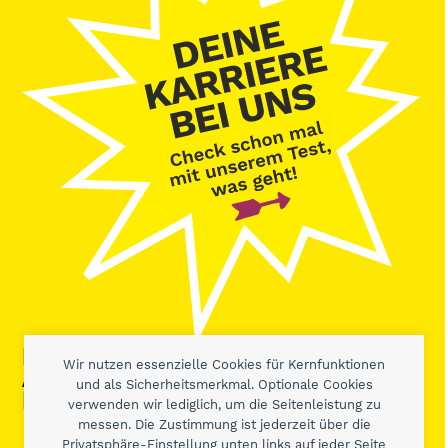
IHR WOLLT MEHR? WEITERE
Wir nutzen essenzielle Cookies für Kernfunktionen
AZUBI STORIES & FACTS KRIEGT
und als Sicherheitsmerkmal. Optionale Cookies
IHR HIER:
verwenden wir lediglich, um die Seitenleistung zu
messen. Die Zustimmung ist jederzeit über die
Privatsphäre-Einstellung unten links auf jeder Seite